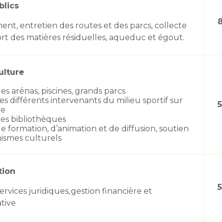
blics
nt, entretien des routes et des parcs, collecte
ort des matières résiduelles, aqueduc et égout.
culture
des arénas, piscines, grands parcs
s différents intervenants du milieu sportif sur
re
des bibliothèques
de formation, d’animation et de diffusion, soutien
ismes culturels
tion
5
services juridiques, gestion financière et
ative