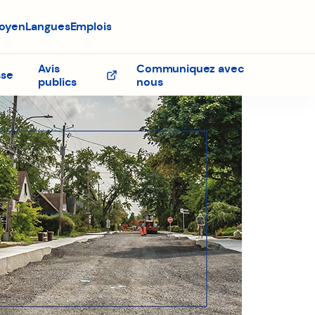
toyen
Langues
Emplois
vre
ns
e
Avis
Communiquez avec
sse
Ouvre
publics
nous
uvelle
dans
nêtre
une
nouvelle
fenêtre
s de
s de
n des
n des