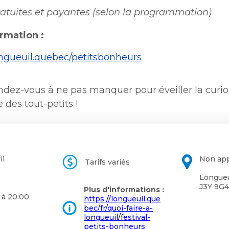
une
Politiques municipales
gratuites et payantes (selon la programmation)
nouvelle
Réclamations
fenêtre
Réclamations
ormation :
Vérificatrice générale
Vérificatrice générale
longueuil.quebec/petitsbonheurs
ndez-vous à ne pas manquer pour éveiller la curios
e des tout-petits !
il
Non app
Tarifs variés
.
Longueu
J3Y 9G4
Plus d'informations :
 à 20:00
https://longueuil.que
bec/fr/quoi-faire-a-
longueuil/festival-
petits-bonheurs