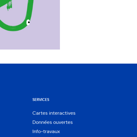
SERVICES
Cartes interactives
Ouvre
Données ouvertes
dans
Ouvre
une
Info-travaux
dans