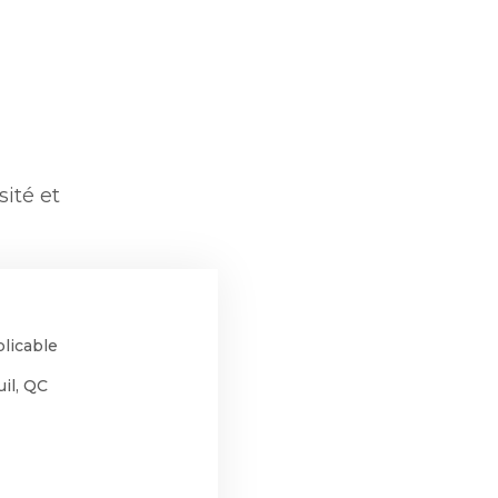
ité et
licable
il, QC