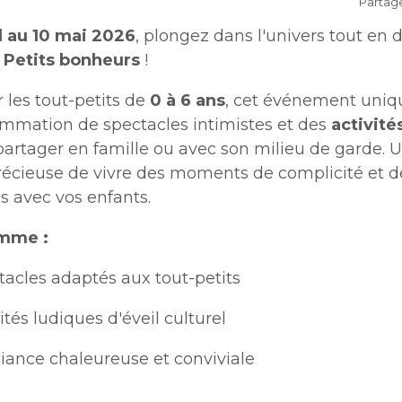
Partag
collectes
Lutte aux changements
Stationnements municip
 plein air
Bénévolat
Mobilité durable
climatiques
Stationnements municip
l au 10 mai 2026
, plongez dans l'univers tout en
Lutte à l'itinérance
Mobilité durable
Voie publique
Lutte à l'itinérance
l Petits bonheurs
!
Verdissement et travaux 
Voie publique
Service sécurité incendie
foresterie
ctacles et festivals
Sécurisation des rues loca
Verdissement et travaux 
les tout-petits de
0 à 6 ans
, cet événement uniq
Sécurisation des rues loca
foresterie
mmation de spectacles intimistes et des
activité
artager en famille ou avec son milieu de garde. 
Participation citoyenne
nements
Procès-verbaux
récieuse de vivre des moments de complicité et d
Procès-verbaux
s avec vos enfants.
Projets particuliers
Ouvre
Fournisseurs
Projets particuliers
fenêtre
Gestion des matières
dans
amme :
nouvelle
Règlements municipaux
résiduelles
une
Règlements municipaux
fenêtre
Gestion des matières
tacles adaptés aux tout-petits
nouvelle
résiduelles
Cour municipale et
fenêtre
Gouvernance et saine ges
contravention
ités ludiques d'éveil culturel
Gouvernance et saine ges
Office de participation pu
ance chaleureuse et conviviale
de Longueuil
Ouvre
Office de participation pu
dans
de Longueuil
Politiques municipales