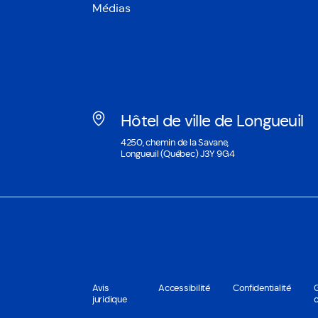
Médias
Hôtel de ville de Longueuil
Ouvre
4250, chemin de la Savane,
dans
Longueuil (Québec) J3Y 9G4
une
nouvelle
fenêtre
Avis
Accessibilité
Confidentialité
juridique