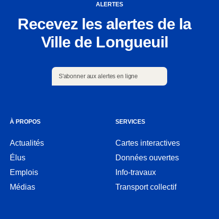
ALERTES
Recevez les alertes de la
Ville de Longueuil
S'abonner aux alertes en ligne
S'abonner aux alertes en ligne
À PROPOS
SERVICES
Actualités
Cartes interactives
Ouvre
Élus
Données ouvertes
dans
Ouvre
une
Emplois
Info-travaux
dans
nouvelle
une
Médias
Transport collectif
fenêtre
nouvelle
fenêtre