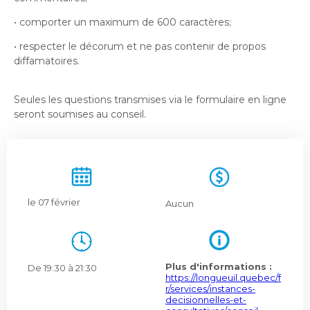
Bureau de l’éthique et de l’inspection
nouvelle
dans
contractuelle
Bureau protecteur citoyen
fenêtre
• comporter un maximum de 600 caractères;
une
Bureau protecteur citoyen
nouvelle
• respecter le décorum et ne pas contenir de propos
Centre-ville de Longueuil
fenêtre
diffamatoires.
Centre-ville de Longueuil
Cour municipale et contravention
Cour municipale et contravention
Seules les questions transmises via le formulaire en ligne
Gouvernance et saine gestion
seront soumises au conseil.
Gouvernance et saine gestion
Office de participation publique de Longueuil
Ouvre
Office de participation publique de Longueuil
dans
Politiques municipales
une
Politiques municipales
nouvelle
Réclamations
le 07 février
Aucun
Réclamations
fenêtre
Vérificatrice générale
Vérificatrice générale
Plus d'informations :
De 19:30 à 21:30
https://longueuil.quebec/f
r/services/instances-
decisionnelles-et-