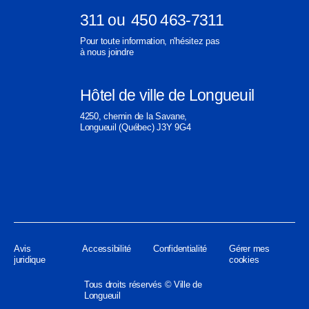
311
ou
450 463-7311
Ouvre
Ouvre
Pour toute information, n'hésitez pas
dans
dans
à nous joindre
une
une
nouvelle
nouvelle
Hôtel de ville de Longueuil
fenêtre
fenêtre
Ouvre
4250, chemin de la Savane,
dans
Longueuil (Québec) J3Y 9G4
une
nouvelle
fenêtre
Avis
Accessibilité
Confidentialité
Gérer mes
juridique
cookies
Tous droits réservés © Ville de
Longueuil