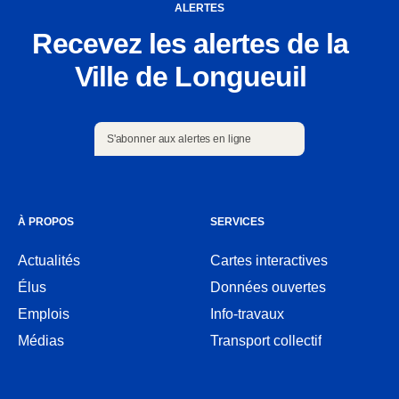
ALERTES
Recevez les alertes de la
Ville de Longueuil
S'abonner aux alertes en ligne
S'abonner aux alertes en ligne
À PROPOS
SERVICES
Actualités
Cartes interactives
Ouvre
Élus
Données ouvertes
dans
Ouvre
une
Emplois
Info-travaux
dans
nouvelle
une
Médias
Transport collectif
fenêtre
nouvelle
fenêtre