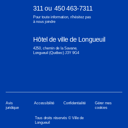
311
ou
450 463-7311
Ouvre
Ouvre
Pour toute information, n'hésitez pas
dans
dans
à nous joindre
une
une
nouvelle
nouvelle
Hôtel de ville de Longueuil
fenêtre
fenêtre
Ouvre
4250, chemin de la Savane,
dans
Longueuil (Québec) J3Y 9G4
une
nouvelle
fenêtre
Avis
Accessibilité
Confidentialité
Gérer mes
juridique
cookies
Tous droits réservés © Ville de
Longueuil