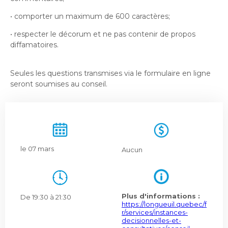
Bureau de l’éthique et de l’inspection
nouvelle
dans
contractuelle
Bureau protecteur citoyen
fenêtre
• comporter un maximum de 600 caractères;
une
Bureau protecteur citoyen
nouvelle
• respecter le décorum et ne pas contenir de propos
Centre-ville de Longueuil
fenêtre
diffamatoires.
Centre-ville de Longueuil
Cour municipale et contravention
Cour municipale et contravention
Seules les questions transmises via le formulaire en ligne
Gouvernance et saine gestion
seront soumises au conseil.
Gouvernance et saine gestion
Office de participation publique de Longueuil
Ouvre
Office de participation publique de Longueuil
dans
Politiques municipales
une
Politiques municipales
nouvelle
Réclamations
le 07 mars
Aucun
Réclamations
fenêtre
Vérificatrice générale
Vérificatrice générale
Plus d'informations :
De 19:30 à 21:30
https://longueuil.quebec/f
r/services/instances-
decisionnelles-et-