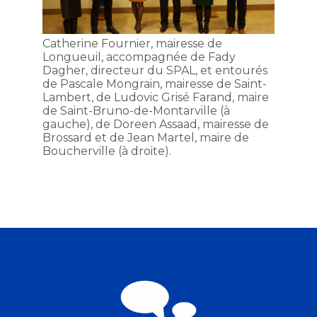
Catherine Fournier, mairesse de
Longueuil, accompagnée de Fady
Dagher, directeur du SPAL, et entourés
de Pascale Mongrain, mairesse de Saint-
Lambert, de Ludovic Grisé Farand, maire
de Saint-Bruno-de-Montarville (à
gauche), de Doreen Assaad, mairesse de
Brossard et de Jean Martel, maire de
Boucherville (à droite).