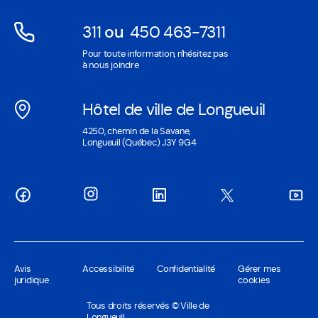
311
ou
450 463-7311
Ouvre
Ouvre
Pour toute information, n'hésitez pas
dans
dans
à nous joindre
une
une
nouvelle
nouvelle
Hôtel de ville de Longueuil
fenêtre
fenêtre
Ouvre
4250, chemin de la Savane,
dans
Longueuil (Québec) J3Y 9G4
une
nouvelle
fenêtre
Avis
Accessibilité
Confidentialité
Gérer mes
juridique
cookies
Tous droits réservés © Ville de
Longueuil