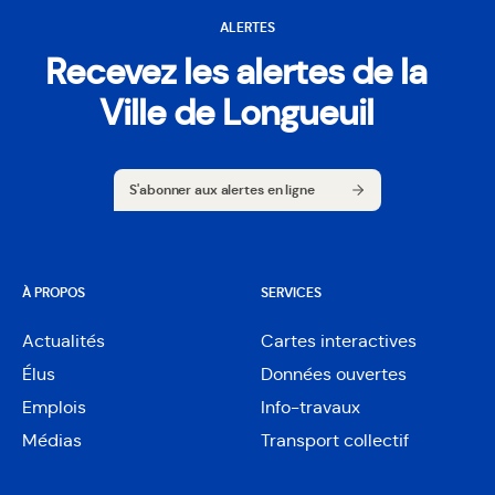
ALERTES
Recevez les alertes de la
Ville de Longueuil
S'abonner aux alertes en ligne
S'abonner aux alertes en ligne
À PROPOS
SERVICES
Actualités
Cartes interactives
Ouvre
Élus
Données ouvertes
dans
Ouvre
une
Emplois
Info-travaux
dans
nouvelle
une
Médias
Transport collectif
fenêtre
nouvelle
fenêtre