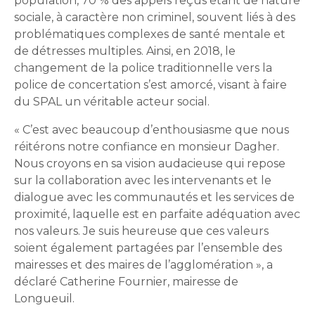
population, 70 % des appels reçus étant de nature
Bureau de l’éthique et de l’inspection
nouvelle
dans
contractuelle
sociale, à caractère non criminel, souvent liés à des
Bureau protecteur citoyen
fenêtre
une
Bureau protecteur citoyen
problématiques complexes de santé mentale et
nouvelle
Centre-ville de Longueuil
de détresses multiples. Ainsi, en 2018, le
fenêtre
Centre-ville de Longueuil
changement de la police traditionnelle vers la
Cour municipale et contravention
police de concertation s’est amorcé, visant à faire
Cour municipale et contravention
du SPAL un véritable acteur social.
Gouvernance et saine gestion
Gouvernance et saine gestion
« C’est avec beaucoup d’enthousiasme que nous
Office de participation publique de Longueuil
réitérons notre confiance en monsieur Dagher.
Ouvre
Office de participation publique de Longueuil
Nous croyons en sa vision audacieuse qui repose
dans
Politiques municipales
sur la collaboration avec les intervenants et le
une
Politiques municipales
dialogue avec les communautés et les services de
nouvelle
Réclamations
Réclamations
proximité, laquelle est en parfaite adéquation avec
fenêtre
Vérificatrice générale
nos valeurs. Je suis heureuse que ces valeurs
Vérificatrice générale
soient également partagées par l’ensemble des
mairesses et des maires de l’agglomération », a
déclaré Catherine Fournier, mairesse de
Longueuil.