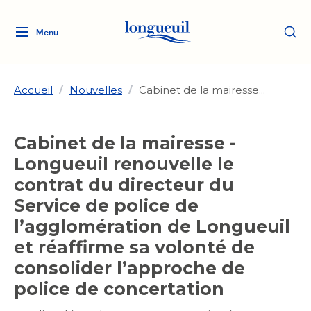
Menu
Logo
Fermer
de
la
Ville
Accueil
/
Nouvelles
/
Cabinet de la mairesse...
de
Longueuil
Ma ville, ma propriété
Cabinet de la mairesse -
lien
vers
Longueuil renouvelle le
Loisirs et culture
l'accueil
Aménagement et urbanisme
contrat du directeur du
Aménagement et urbanisme
Service de police de
Rôle d'évaluation
Services de proximité
Quoi faire à Longueuil
Rôle d'évaluation
Arts et culture
l’agglomération de Longueuil
Arts et culture
Taxes
et réaffirme sa volonté de
Taxes
Bibliothèques
Transition socioécologique
Activités artistiques et
Bibliothèques
consolider l’approche de
Déneigement
Déneigement
et mobilité
culturelles
Développement social
police de concertation
Développement social
Eau
Eau
Histoire et patrimoine