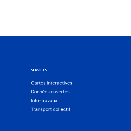
SERVICES
Cartes interactives
Ouvre
Données ouvertes
dans
Ouvre
une
Info-travaux
dans
nouvelle
une
Transport collectif
fenêtre
nouvelle
fenêtre