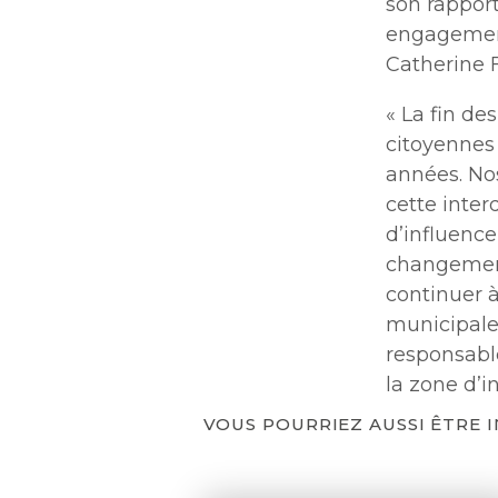
son rappor
engagement
Catherine F
« La fin de
citoyennes
années. No
cette inter
d’influenc
changement
continuer à
municipale
responsabl
la zone d’i
VOUS POURRIEZ AUSSI ÊTRE 