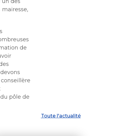
l’un des
 mairesse,
s
nombreuses
rmation de
uvoir
 des
s devons
 conseillère
t
 du pôle de
Toute l'actualité