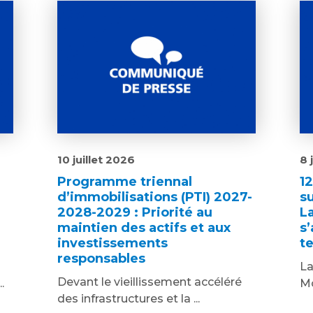
10 juillet 2026
8 
Programme triennal
1
d’immobilisations (PTI) 2027-
s
2028-2029 : Priorité au
L
maintien des actifs et aux
s’
investissements
te
responsables
La
Devant le vieillissement accéléré
.
Mo
des infrastructures et la ...