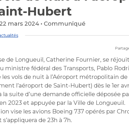
collectes
Lutte aux changements
Stationnements municip
 plein air
Bénévolat
aint-Hubert
Mobilité durable
climatiques
Stationnements municip
Lutte à l'itinérance
Mobilité durable
Voie publique
Lutte à l'itinérance
Verdissement et travaux 
Voie publique
 22 mars 2024
•
Communiqué
Service sécurité incendie
foresterie
ctacles et festivals
Sécurisation des rues loca
Verdissement et travaux 
ctualités
Sécurisation des rues loca
foresterie
Participation citoyenne
Partag
nements
Procès-verbaux
Procès-verbaux
e de Longueuil, Catherine Fournier, se réjouit
Projets particuliers
u ministre fédéral des Transports, Pablo Rodr
Ouvre
Fournisseurs
Projets particuliers
fenêtre
Gestion des matières
dans
e les vols de nuit à l’Aéroport métropolitain d
nouvelle
Règlements municipaux
résiduelles
une
Règlements municipaux
fenêtre
ent l’aéroport de Saint-Hubert) dès le 1er avr
Gestion des matières
nouvelle
résiduelles
Cour municipale et
à la suite d'une demande officielle déposée pa
fenêtre
Gouvernance et saine ges
contravention
 en 2023 et appuyée par la Ville de Longueuil.
Gouvernance et saine ges
Office de participation pu
tion vise les avions Boeing 737 opérés par Ch
de Longueuil
Ouvre
t s’appliquera de 23h à 7h.
Office de participation pu
dans
de Longueuil
Politiques municipales