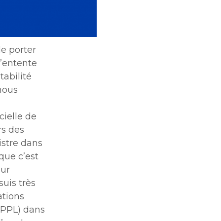
de porter
l’entente
tabilité
nous
cielle de
rs des
nistre dans
que c’est
our
suis très
ations
OPPL) dans