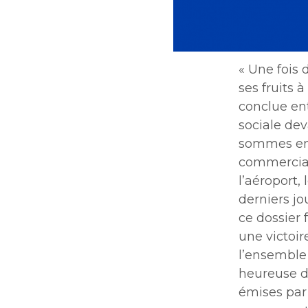
« Une fois 
ses fruits 
conclue ent
sociale de
sommes ent
commerciaux
l’aéroport,
derniers jo
ce dossier 
une victoire
l’ensemble 
heureuse d
émises par 