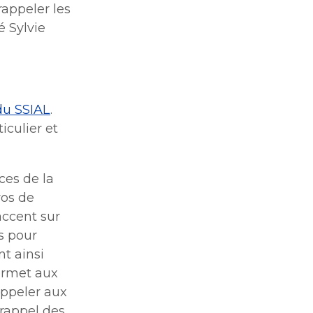
appeler les
é Sylvie
du SSIAL
.
iculier et
ces de la
ros de
accent sur
ls pour
nt ainsi
permet aux
appeler aux
 rappel des