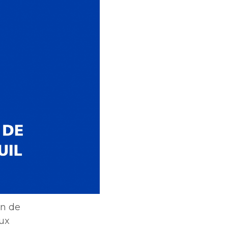
on de
aux