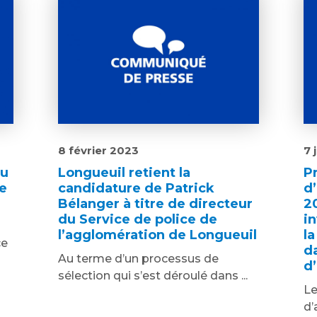
8 février 2023
7 
du
Longueuil retient la
P
e
candidature de Patrick
d
Bélanger à titre de directeur
2
du Service de police de
i
l’agglomération de Longueuil
la
ce
d
Au terme d’un processus de
d
sélection qui s’est déroulé dans ...
Le
d’