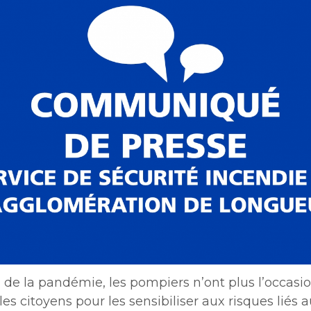
une
Politiques municipales
nouvelle
Réclamations
fenêtre
Réclamations
Vérificatrice générale
Vérificatrice générale
n de la pandémie, les pompiers n’ont plus l’occasi
les citoyens pour les sensibiliser aux risques liés 