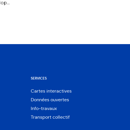
op...
SERVICES
Cartes interactives
Ouvre
Données ouvertes
dans
Ouvre
une
Info-travaux
dans
nouvelle
une
Transport collectif
fenêtre
nouvelle