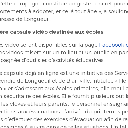
 Cette campagne constitue un geste concret pour r
rtements à adopter,
et ce, à tout âge », a soulign
iresse de Longueuil.
re capsule vidéo destinée aux écoles
s vidéo seront disponibles sur la page
Facebook 
 vidéos misera sur un milieu et un public en part
agnée d’outils et d’activités éducatives.
 capsule déjà en ligne est une initiative des Servi
cendie de Longueuil et de Blainville. Intitulée « Hé
n » et s’adressant aux écoles primaires, elle met l’
n sécuritaire des écoles. Elle fournit plusieurs outi
r les élèves et leurs parents, le personnel enseigna
ections aux évacuations. L’arrivée du printemps 
 d’effectuer des exercices d’évacuation afin de r
consignes à suivre dans de telles situations. Un tel