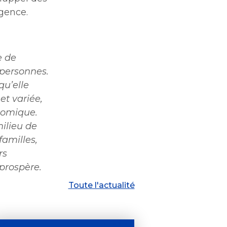
gence.
e de
 personnes.
qu’elle
et variée,
nomique.
milieu de
familles,
rs
 prospère.
Toute l'actualité