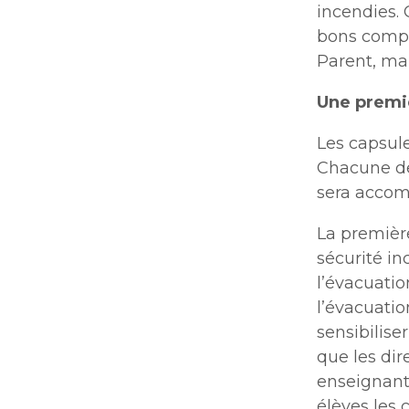
incendies.
bons compo
Parent, ma
Une premiè
Les capsule
Chacune des
sera accomp
La première
sécurité in
l’évacuatio
l’évacuatio
sensibilise
que les dir
enseignants
élèves les 