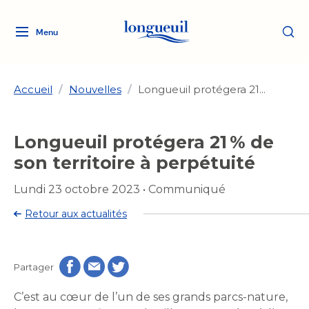
Menu
Logo
Fermer
de
la
Ville
Accueil
/
Nouvelles
/
Longueuil protégera 21...
de
Longueuil
Ma ville, ma propriété
Longueuil protégera 21 % de
lien
vers
son territoire à perpétuité
Loisirs et culture
l'accueil
Aménagement et urbanisme
Aménagement et urbanisme
Lundi 23 octobre 2023
•
Communiqué
Rôle d'évaluation
Services de proximité
Quoi faire à Longueuil
Retour aux actualités
Rôle d'évaluation
Arts et culture
Arts et culture
Taxes
Taxes
Bibliothèques
Transition socioécologique
Activités artistiques et
Bibliothèques
Déneigement
Partager
Déneigement
et mobilité
culturelles
Développement social
Développement social
Eau
C’est au cœur de l’un de ses grands parcs-nature,
Eau
Histoire et patrimoine