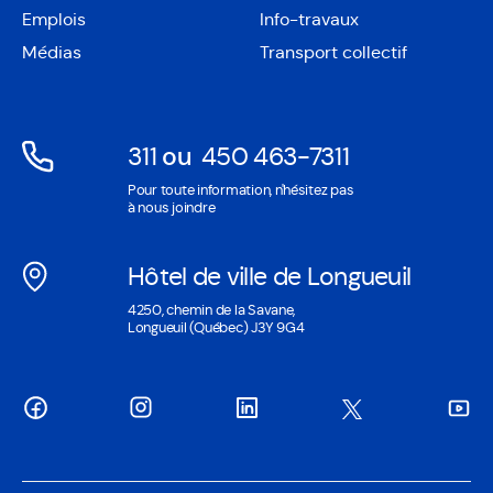
une
Emplois
Info-travaux
dans
nouvelle
une
Médias
Transport collectif
fenêtre
nouvelle
fenêtre
311
ou
450 463-7311
Ouvre
Ouvre
Pour toute information, n'hésitez pas
dans
dans
à nous joindre
une
une
nouvelle
nouvelle
Hôtel de ville de Longueuil
fenêtre
fenêtre
Ouvre
4250, chemin de la Savane,
dans
Longueuil (Québec) J3Y 9G4
une
nouvelle
fenêtre