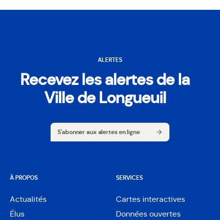
ALERTES
Recevez les alertes de la
Ville de Longueuil
S'abonner aux alertes en ligne
S'abonner aux alertes en ligne
À PROPOS
SERVICES
Actualités
Cartes interactives
Ouvre
Élus
Données ouvertes
dans
Ouvre