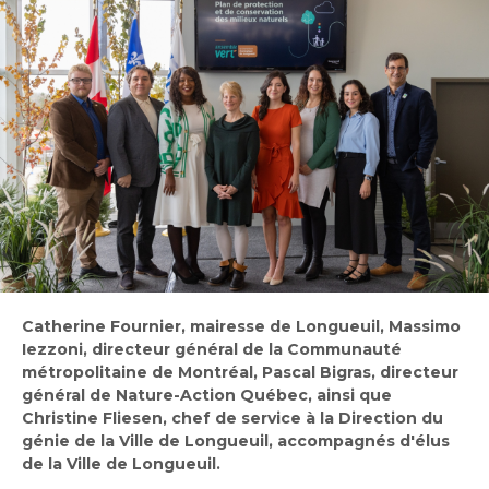
Bureau de l’éthique et de l’inspection
nouvelle
dans
contractuelle
Bureau protecteur citoyen
fenêtre
une
Bureau protecteur citoyen
nouvelle
Centre-ville de Longueuil
fenêtre
Centre-ville de Longueuil
Cour municipale et contravention
Cour municipale et contravention
Gouvernance et saine gestion
Gouvernance et saine gestion
Office de participation publique de Longueuil
Ouvre
Office de participation publique de Longueuil
dans
Politiques municipales
une
Politiques municipales
nouvelle
Réclamations
Catherine Fournier, mairesse de Longueuil, Massimo
Réclamations
fenêtre
Iezzoni, directeur général de la Communauté
Vérificatrice générale
métropolitaine de Montréal, Pascal Bigras, directeur
Vérificatrice générale
général de Nature-Action Québec, ainsi que
Christine Fliesen, chef de service à la Direction du
génie de la Ville de Longueuil, accompagnés d'élus
de la Ville de Longueuil.