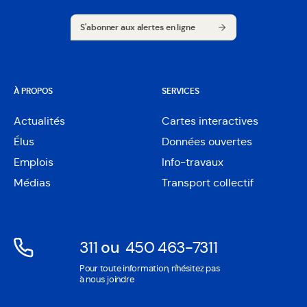
S'abonner aux alertes en ligne
S'abonner aux alertes en ligne
À PROPOS
SERVICES
Actualités
Cartes interactives
Ouvre
Élus
Données ouvertes
dans
Ouvre
une
Emplois
Info-travaux
dans
nouvelle
une
Médias
Transport collectif
fenêtre
nouvelle
fenêtre
311
ou
450 463-7311
Ouvre
Ouvre
Pour toute information, n'hésitez pas
dans
dans
à nous joindre
une
une
nouvelle
nouvelle