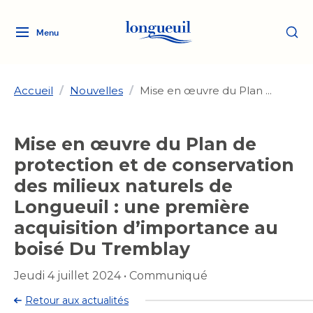
Menu
Logo
Fermer
de
la
Ville
Accueil
/
Nouvelles
/
Mise en œuvre du Plan ...
de
Longueuil
Ma ville, ma propriété
Mise en œuvre du Plan de
lien
vers
protection et de conservation
Loisirs et culture
l'accueil
Aménagement et urbanisme
des milieux naturels de
Aménagement et urbanisme
Longueuil : une première
Rôle d'évaluation
Services de proximité
Quoi faire à Longueuil
Rôle d'évaluation
Arts et culture
acquisition d’importance au
Arts et culture
Taxes
boisé Du Tremblay
Taxes
Bibliothèques
Transition socioécologique
Activités artistiques et
Bibliothèques
Déneigement
Jeudi 4 juillet 2024
•
Communiqué
Déneigement
et mobilité
culturelles
Développement social
Développement social
Eau
Retour aux actualités
Eau
Histoire et patrimoine