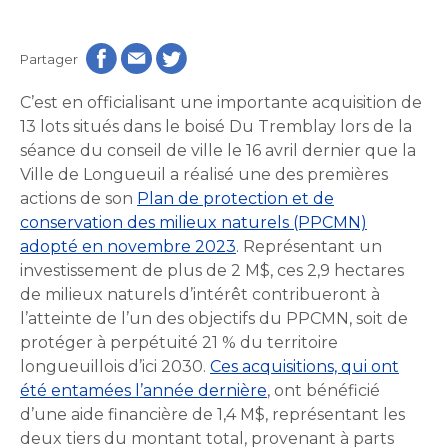
Histoire et patrimoine
Sécurité publique
Activités littéraires
Écocentres
Transition socioécologique et mobilité
Écocentres
Loisir et vie communautaire
Transition socioécologique et mobilité
Loisir et vie communautaire
Partager
Info-Travaux
Arbres, plantes et pelouse
Info-Travaux
Vie démocratique
Activités éducatives et de
Parcs et espaces verts
Arbres, plantes et pelouse
Service de police
C’est en officialisant une importante acquisition de
Parcs et espaces verts
Matières résiduelles et collectes
Service de police
loisirs
Biodiversité et milieux naturels
Matières résiduelles et collectes
13 lots situés dans le boisé Du
Sports et saines habitudes de vie
Tremblay lors de la
Biodiversité et milieux naturels
Service sécurité incendie
Entreprises
Sports et saines habitudes de vie
Stationnements municipaux
séance du conseil de ville le 16 avril dernier que la
Service sécurité incendie
Élus
Lutte aux changements climatiques
Stationnements municipaux
Reconnaissance et soutien des organismes
Ville de Longueuil a réalisé une des premières
Élus
Lutte aux changements climatiques
Activités sportives et plein
Sécurisation des rues locales
Reconnaissance et soutien des organismes
Voie publique
Sécurisation des rues locales
actions de son
Plan de protection et de
Demande d'accès à l'information
Mobilité durable
À propos de la Ville
air
Voie publique
Bénévolat
Demande d'accès à l'information
Mobilité durable
Développement économique
conservation des milieux naturels (PPCMN)
Bénévolat
Ouvre
Développement économique
Instances décisionnelles
Verdissement et travaux de foresterie
adopté en novembre 2023
. Représentant un
Lutte à l'itinérance
dans
Instances décisionnelles
Verdissement et travaux de foresterie
Développement immobilier
investissement de plus de 2 M$, ces 2,9 hectares
Arts de la scène, spectacles
Lutte à l'itinérance
Ouvre
une
Développement immobilier
Actualités et publications
Participation citoyenne
de milieux naturels d’intérêt contribueront à
dans
Actualités et publications
nouvelle
Participation citoyenne
et festivals
Fournisseurs
l’atteinte de l’un des objectifs du PPCMN, soit de
une
Fournisseurs
Administration municipale
fenêtre
Procès-verbaux
protéger à perpétuité 21
% du territoire
Administration municipale
nouvelle
Procès-verbaux
Gestion des matières résiduelles
longueuillois d’ici 2030.
Ces acquisitions, qui ont
Gestion des matières résiduelles
Calendrier des événements
Approvisionnement
fenêtre
Projets particuliers
Ouvre
Approvisionnement
été entamées l’année dernière
Projets particuliers
, ont bénéficié
dans
Bureau de l’éthique et de l’inspection
d’une aide financière de 1,4 M$, représentant les
Règlements municipaux
une
contractuelle
Règlements municipaux
Ouvre
deux tiers du montant total, provenant à parts