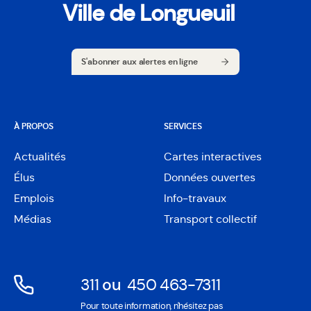
Ville de Longueuil
S'abonner aux alertes en ligne
S'abonner aux alertes en ligne
À PROPOS
SERVICES
Actualités
Cartes interactives
Ouvre
Élus
Données ouvertes
dans
Ouvre
une
Emplois
Info-travaux
dans
nouvelle
une
Médias
Transport collectif
fenêtre
nouvelle
fenêtre
311
ou
450 463-7311
Ouvre
Ouvre
Pour toute information, n'hésitez pas
dans
dans