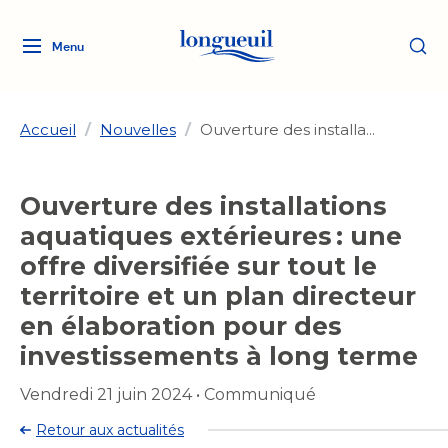
Menu
Logo
Fermer
de
la
Ville
Accueil
/
Nouvelles
/
Ouverture des installa...
de
Longueuil
Ma ville, ma propriété
Ouverture des installations
lien
vers
aquatiques extérieures : une
Loisirs et culture
l'accueil
Aménagement et urbanisme
offre diversifiée sur tout le
Aménagement et urbanisme
territoire et un plan directeur
Rôle d'évaluation
Services de proximité
Quoi faire à Longueuil
Rôle d'évaluation
Arts et culture
en élaboration pour des
Arts et culture
Taxes
investissements à long terme
Taxes
Bibliothèques
Transition socioécologique
Activités artistiques et
Bibliothèques
Déneigement
Vendredi 21 juin 2024
•
Communiqué
Déneigement
et mobilité
culturelles
Développement social
Développement social
Eau
Retour aux actualités
Eau
Histoire et patrimoine