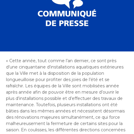
Bureau de l’éthique et de l’inspection
nouvelle
dans
contractuelle
Bureau protecteur citoyen
fenêtre
une
Bureau protecteur citoyen
nouvelle
Centre-ville de Longueuil
fenêtre
Centre-ville de Longueuil
Cour municipale et contravention
Cour municipale et contravention
Gouvernance et saine gestion
Gouvernance et saine gestion
Office de participation publique de Longueuil
« Cette année, tout comme l’an dernier, ce sont près
Ouvre
Office de participation publique de Longueuil
d’une cinquantaine d’installations aquatiques extérieures
dans
Politiques municipales
que la Ville met à la disposition de la population
une
Politiques municipales
longueuilloise pour profiter des joies de l’été et se
nouvelle
Réclamations
rafraîchir. Les équipes de la Ville sont mobilisées année
Réclamations
fenêtre
après année afin de pouvoir être en mesure d’ouvrir le
Vérificatrice générale
plus d’installations possible et d’effectuer des travaux de
Vérificatrice générale
maintenance. Toutefois, plusieurs installations ont été
bâties dans les mêmes années et nécessitent désormais
des rénovations majeures simultanément, ce qui force
malheureusement la fermeture de certains sites pour la
saison. En coulisses, les différentes directions concernées