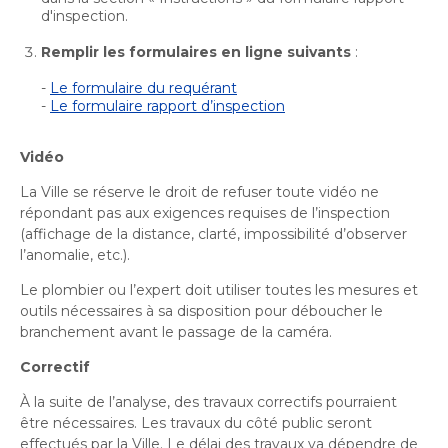
Bureau de l’éthique et de l’inspection
nouvelle
dans
d'inspection.
contractuelle
Bureau protecteur citoyen
fenêtre
une
Bureau protecteur citoyen
Remplir les formulaires en ligne suivants
:
nouvelle
Centre-ville de Longueuil
fenêtre
-
Le formulaire du requérant
Centre-ville de Longueuil
-
Le formulaire rapport d’inspection
Cour municipale et contravention
Cour municipale et contravention
Gouvernance et saine gestion
Vidéo
Gouvernance et saine gestion
La Ville se réserve le droit de refuser toute vidéo ne
Office de participation publique de Longueuil
Ouvre
répondant pas aux exigences requises de l’inspection
Office de participation publique de Longueuil
(affichage de la distance, clarté, impossibilité d’observer
dans
Politiques municipales
l’anomalie, etc.).
une
Politiques municipales
nouvelle
Réclamations
Le plombier ou l’expert doit utiliser toutes les mesures et
Réclamations
fenêtre
outils nécessaires à sa disposition pour déboucher le
Vérificatrice générale
branchement avant le passage de la caméra.
Vérificatrice générale
Correctif
À la suite de l’analyse, des travaux correctifs pourraient
être nécessaires. Les travaux du côté public seront
effectués par la Ville. Le délai des travaux va dépendre de