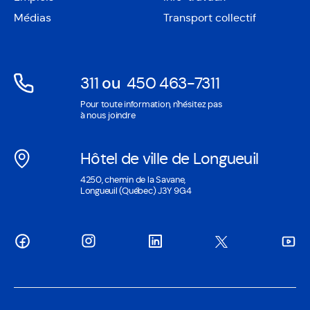
nouvelle
une
Médias
Transport collectif
fenêtre
nouvelle
fenêtre
311
ou
450 463-7311
Ouvre
Ouvre
Pour toute information, n'hésitez pas
dans
dans
à nous joindre
une
une
nouvelle
nouvelle
Hôtel de ville de Longueuil
fenêtre
fenêtre
Ouvre
4250, chemin de la Savane,
dans
Longueuil (Québec) J3Y 9G4
une
nouvelle
fenêtre