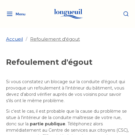
Menu
Logo
Fermer
de
la
Ville
Accueil
/
Refoulement d'égout
de
Longueuil
Ma ville, ma propriété
Refoulement d'égout
lien
vers
Loisirs et culture
l'accueil
Aménagement et urbanisme
Si vous constatez un blocage sur la conduite d’égout qui
Aménagement et urbanisme
provoque un refoulement à l’intérieur du bâtiment, vous
Rôle d'évaluation
Services de proximité
Quoi faire à Longueuil
devez d’abord vérifier auprès de vos voisins pour savoir
Rôle d'évaluation
Arts et culture
s'ils ont le même problème.
Arts et culture
Taxes
Taxes
Bibliothèques
Transition socioécologique
Activités artistiques et
Si c'est le cas, il est probable que la cause du problème se
Bibliothèques
Déneigement
situe à l'intérieur de la conduite maîtresse de votre rue,
Déneigement
et mobilité
culturelles
Développement social
donc sur la
partie publique
. Téléphonez alors
Développement social
Eau
immédiatement au Centre de services aux citoyens (CSC),
Eau
Histoire et patrimoine