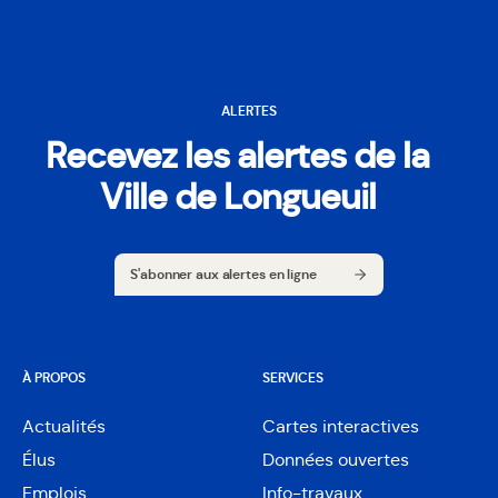
ALERTES
Recevez les alertes de la
Ville de Longueuil
S'abonner aux alertes en ligne
S'abonner aux alertes en ligne
À PROPOS
SERVICES
Actualités
Cartes interactives
Ouvre
Élus
Données ouvertes
dans
Ouvre
une
Emplois
Info-travaux
dans