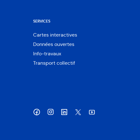
SERVICES
Cartes interactives
Ouvre
Données ouvertes
dans
Ouvre
une
Info-travaux
dans
nouvelle
une
Transport collectif
fenêtre
nouvelle
fenêtre