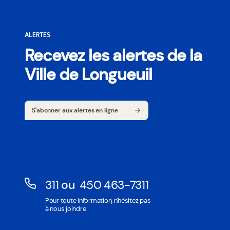
ALERTES
Recevez les alertes de la
Ville de Longueuil
S'abonner aux alertes en ligne
S'abonner aux alertes en ligne
311
ou
450 463-7311
Ouvre
Ouvre
Pour toute information, n'hésitez pas
dans
dans
à nous joindre
une
une
nouvelle
nouvelle