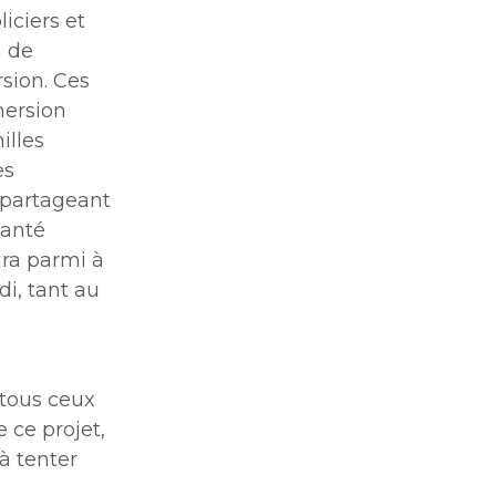
iciers et
n de
sion. Ces
mersion
illes
es
 partageant
santé
ura parmi à
i, tant au
 tous ceux
e ce projet,
à tenter