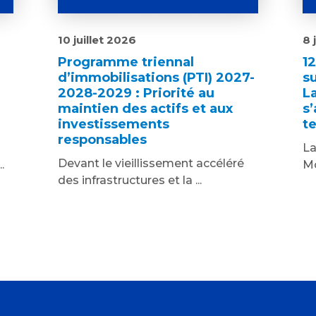
10 juillet 2026
8 
Programme triennal
1
d’immobilisations (PTI) 2027-
s
2028-2029 : Priorité au
L
maintien des actifs et aux
s’
investissements
te
responsables
La
Devant le vieillissement accéléré
.
Mo
des infrastructures et la ...