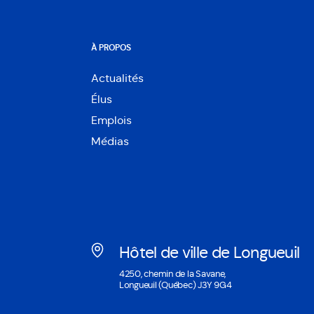
À PROPOS
Actualités
Élus
Emplois
Médias
Hôtel de ville de Longueuil
Ouvre
4250, chemin de la Savane,
dans
Longueuil (Québec) J3Y 9G4
une
nouvelle