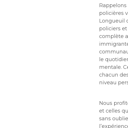
Rappelons 
policières 
Longueuil o
policiers e
complète au
immigrantes
communauta
le quotidi
mentale. Ce
chacun des 
niveau per
Nous profit
et celles q
sans oublie
l’expérienc